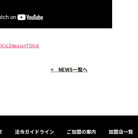
l/iCjLDdeqJxijTDXc6
< NEWS一覧へ
せ
法令ガイドライン
ご加盟の案内
加盟店一覧